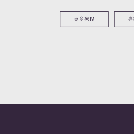
更多療程
專
真空除毛雷射 L