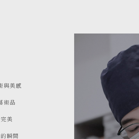
術與美感
藝術品
份完美
麗的瞬間