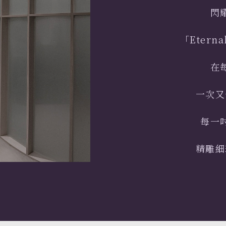
閃
「Etern
在
一次又
每一
精雕細