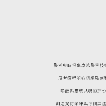
醫者與時俱進卓越醫學技
頂奢療程塑造精緻雕刻
喚醒與靈魂共鳴的那
創造獨特韻味與每個美